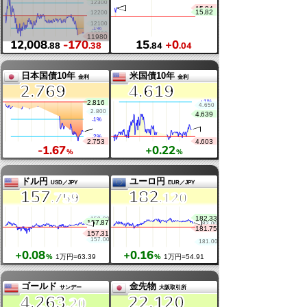
26,363
-221
7,723
-12
.44
.55
.55
半導体指数
恐怖指数
SOX
VIX
-1
.40
+0
.25
%
%
12,008
-170
15
+0
.88
.38
.84
.04
日本国債10年
米国債10年
金利
金利
2.769
4.619
-1
.67
+0
.22
%
%