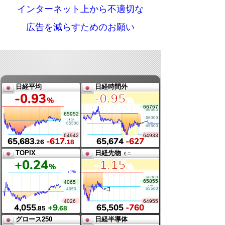
インターネット上から不適切な
広告を減らすためのお願い
日経平均
日経時間外
-0
.93
-0
.95
%
%
65,683
-617
65,674
-627
.26
.18
TOPIX
日経先物
ミニ
+0
.24
-1
.15
%
%