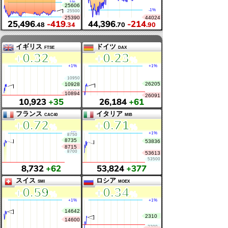
-1
.10
10,235,891
%
中国
韓国
上海総合指数
KOSPI
+0
.57
-4
.58
%
%
3,900
+21
6,296
-301
.35
.92
.39
香港
台湾
ハンセン指数
加権
-1
.62
-0
.48
%
%
25,496
-419
44,396
-214
.48
.34
.70
イギリス
ドイツ
FTSE
DAX