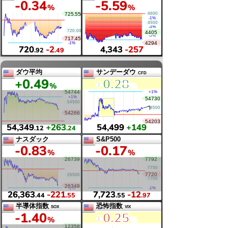
4,055
+9
65,505
-760
.85
.68
グロース250
日経半導体
-0
.34
-5
.59
%
%
720
-2
4,343
-257
.92
.49
ダウ平均
サンデーダウ
+0
.49
+0
.28
%
%
54,349
+263
54,499
+149
.12
.24
ナスダック
S&P500
-0
.83
-0
.17
%
%