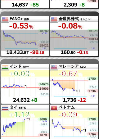
+0
.32
+0
.23
%
%
10,923
+35
26,184
+61
フランス
イタリア
CAC40
MIB
+0
.72
+0
.71
%
%
8,732
+62
53,824
+377
スイス
ロシア
SMI
MOEX
+0
.59
+0
.34
%
%
14,637
+85
2,309
+8