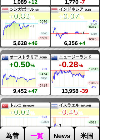
FANG+
全世界株式
指数
オルカン
-0
.53
-0
.08
%
%
18,433
-98
160
-0
.87
.18
.50
.13
インド
マレーシア
Nifty
KLCI
+0
.03
-0
.67
%
%
24,632
+8
1,736
-12
タイ
ベトナム
SET50
+1
.12
-0
.39
%
%