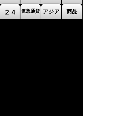
1,089
+12
1,770
-7
シンガポール
インドネシア
STI
+0
.83
+0
.07
%
%
5,628
+46
6,356
+4
オーストラリア
ニュージーランド
AORD
+0
.50
-0
.28
%
%
9,452
+47
13,958
-39
トルコ
イスラエル