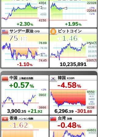
ドル円
ユーロ円
USD／JPY
EUR／JPY
157
182
.759
.120
+0
.08
+0
.16
%
%
1万円=63.39
1万円=54.91
ゴールド
金先物
サンデー
大阪取引所
4,263
22,120
.20
+2
.30
+1
.95
%
%
サンデー原油
ビットコイン
CFD
75
+1
.46
.18
%